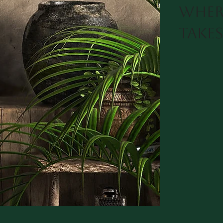
wher
take