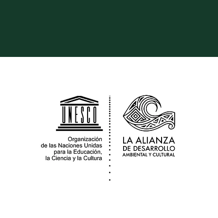
La 
b