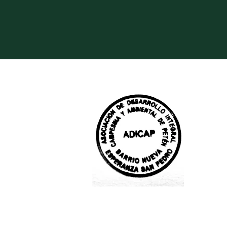
ión sociocultural de
atus de Asociación
, Antigua