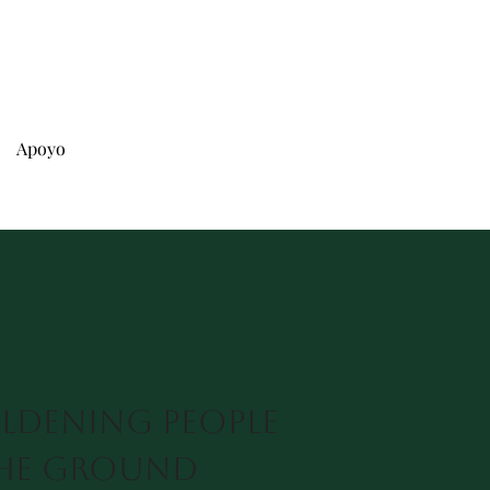
Apoyo
ldening people
he ground