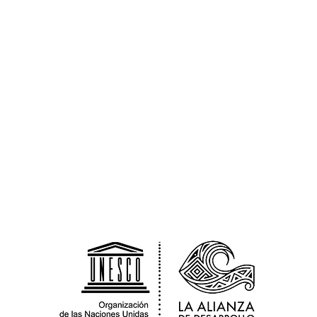
La 
b