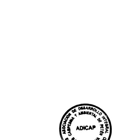
ión sociocultural de
atus de Asociación