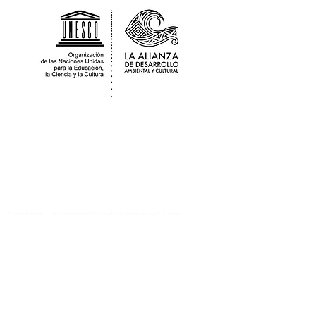
La Alianza para el Desarrollo Ambiental y
Cultural es una organización sociocultural
de base con el aval y patrocinio fiscal de la
UNESCO Guatemala, y
estatus de
Asociación local registrada en alianza
con
Adica Petén.
Contact
guatemalaadac@gmail.com